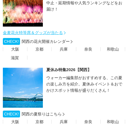
中止・延期情報や人気ランキングなどをお
届け！
金麦花火特等席＆グッズが当たる
CHECK!
関西の花火開催カレンダー
大阪
京都
兵庫
奈良
和歌山
滋賀
夏休み特集2026【関西】
ウォーカー編集部がおすすめする、この夏
の楽しみ方を紹介。夏休みイベント＆おで
かけスポット情報が盛りだくさん！
CHECK!
関西の夏祭りはこちら
大阪
京都
兵庫
奈良
和歌山