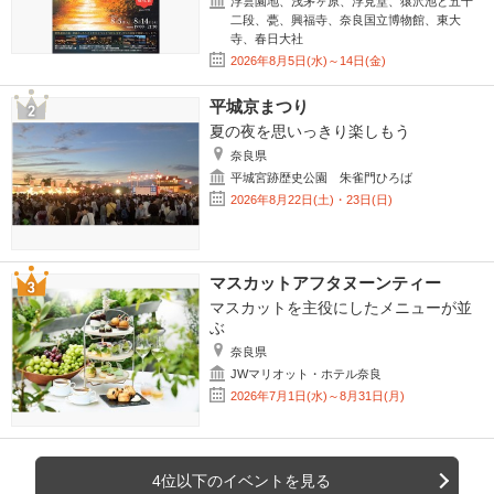
浮雲園地、浅茅ヶ原、浮見堂、猿沢池と五十
二段、甍、興福寺、奈良国立博物館、東大
寺、春日大社
2026年8月5日(水)～14日(金)
平城京まつり
夏の夜を思いっきり楽しもう
奈良県
平城宮跡歴史公園 朱雀門ひろば
2026年8月22日(土)・23日(日)
マスカットアフタヌーンティー
マスカットを主役にしたメニューが並
ぶ
奈良県
JWマリオット・ホテル奈良
2026年7月1日(水)～8月31日(月)
4位以下のイベントを見る