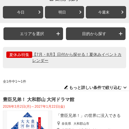
今日
明日
今週末
エリアを選択
目的から探す
【7月・8月】日付から探せる！夏休みイベントカ
夏休み特集
レンダー
全1件中1〜1件
もっと詳しい条件で絞り込む
豊臣兄弟！ 大和郡山 大河ドラマ館
2026年3月2日(月)～2027年1月22日(金)
「豊臣兄弟！」の世界に没入できる
奈良県
大和郡山市