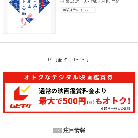
豊臣兄弟！ 大和郡山 大河ドラマ館
商業施設のイベント
1/1
（全1件中1〜1件）
注目情報