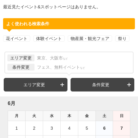
最近見たイベント&スポットページはありません。
よく使われる検索条件
花イベント
体験イベント
物産展・観光フェア
祭り
エリア変更
東京、大阪市
など
条件変更
フェス、無料イベント
など
エリア変更
条件変更
6月
月
火
水
木
金
土
日
1
2
3
4
5
6
7