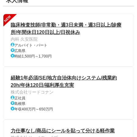
求人情報
NEW
臨床検査技師/非常勤・週3日未満・週3日以上/診療
所/年間休日120日以上/日祝休み
内科 久安医院
アルバイト・パート
広島県
時給1,500円～1,700円
経験1年必須/SE/地方自治体向けシステム/残業約
20h/年休120日/福利厚生充実
株式会社リードコナン
正社員
島根県
年収400万円～650万円
力仕事なし/商品にシールを貼って分ける軽作業