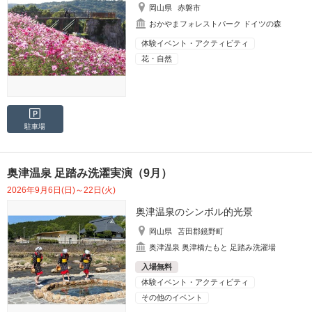
岡山県
赤磐市
おかやまフォレストパーク ドイツの森
体験イベント・アクティビティ
花・自然
駐車場
奥津温泉 足踏み洗濯実演（9月）
2026年9月6日(日)～22日(火)
奥津温泉のシンボル的光景
岡山県
苫田郡鏡野町
奥津温泉 奥津橋たもと 足踏み洗濯場
入場無料
体験イベント・アクティビティ
その他のイベント