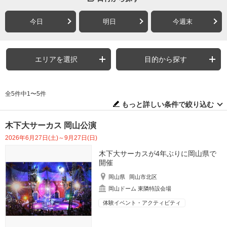
今日
明日
今週末
エリアを選択
目的から探す
全5件中1〜5件
もっと詳しい条件で絞り込む
木下大サーカス 岡山公演
2026年6月27日(土)～9月27日(日)
木下大サーカスが4年ぶりに岡山県で
開催
岡山県
岡山市北区
岡山ドーム 東隣特設会場
体験イベント・アクティビティ