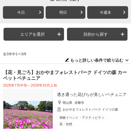
今日
明日
今週末
エリアを選択
目的から探す
全3件中1〜3件
もっと詳しい条件で絞り込む
【花・見ごろ】おかやまフォレストパーク ドイツの森 カー
ペットペチュニア
2026年7月中旬～2026年10月上旬
透き通った花びらが美しいペチュニア
岡山県
赤磐市
おかやまフォレストパーク ドイツの森
体験イベント・アクティビティ
花・自然