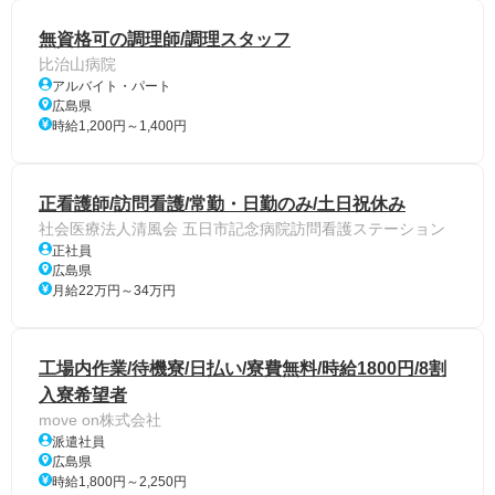
無資格可の調理師/調理スタッフ
比治山病院
アルバイト・パート
広島県
時給1,200円～1,400円
正看護師/訪問看護/常勤・日勤のみ/土日祝休み
社会医療法人清風会 五日市記念病院訪問看護ステーション
正社員
広島県
月給22万円～34万円
工場内作業/待機寮/日払い/寮費無料/時給1800円/8割
入寮希望者
move on株式会社
派遣社員
広島県
時給1,800円～2,250円