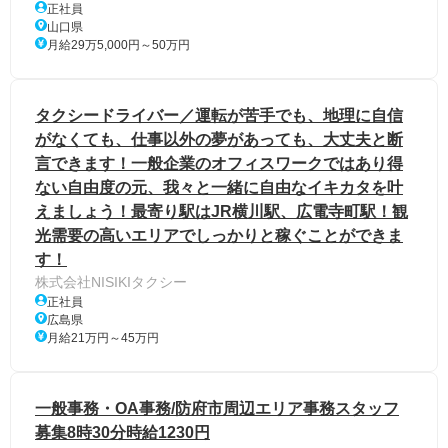
正社員
山口県
月給29万5,000円～50万円
タクシードライバー／運転が苦手でも、地理に自信
がなくても、仕事以外の夢があっても、大丈夫と断
言できます！一般企業のオフィスワークではあり得
ない自由度の元、我々と一緒に自由なイキカタを叶
えましょう！最寄り駅はJR横川駅、広電寺町駅！観
光需要の高いエリアでしっかりと稼ぐことができま
す！
株式会社NISIKIタクシー
正社員
広島県
月給21万円～45万円
一般事務・OA事務/防府市周辺エリア事務スタッフ
募集8時30分時給1230円