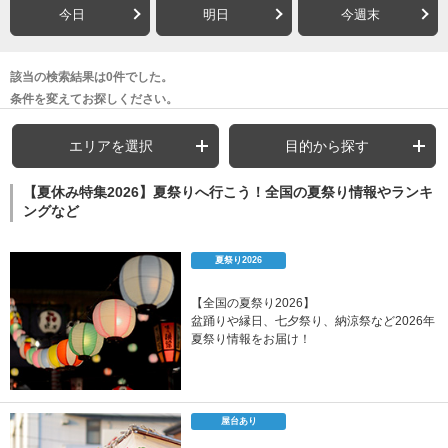
今日
明日
今週末
該当の検索結果は0件でした。
条件を変えてお探しください。
エリアを選択
目的から探す
【夏休み特集2026】夏祭りへ行こう！全国の夏祭り情報やランキ
ングなど
夏祭り2026
【全国の夏祭り2026】
盆踊りや縁日、七夕祭り、納涼祭など2026年
夏祭り情報をお届け！
屋台あり