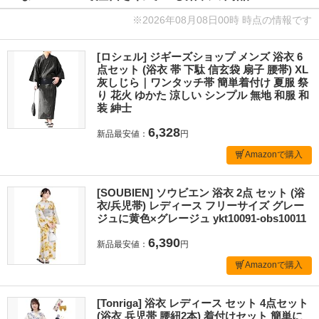
※2026年08月08日00時 時点の情報です
[ロシェル] ジギーズショップ メンズ 浴衣 6
点セット (浴衣 帯 下駄 信玄袋 扇子 腰帯) XL
灰しじら｜ワンタッチ帯 簡単着付け 夏服 祭
り 花火 ゆかた 涼しい シンプル 無地 和服 和
装 紳士
6,328
新品最安値：
円
Amazonで購入
[SOUBIEN] ソウビエン 浴衣 2点 セット (浴
衣/兵児帯) レディース フリーサイズ グレー
ジュに黄色×グレージュ ykt10091-obs10011
6,390
新品最安値：
円
Amazonで購入
[Tonriga] 浴衣 レディース セット 4点セット
(浴衣 兵児帯 腰紐2本) 着付けセット 簡単に