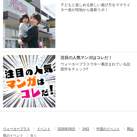
子どもと楽しめる新しい遊び方をママライ
ター達が現地から最新リポ！
注目の人気マンガはコレだ！
ウォーカープラスで今一番読まれている話
題作をチェック!!
ウォーカープラス
イベント
2026年09月
24日
中国のイベント
岡山
県のイベント
祭り