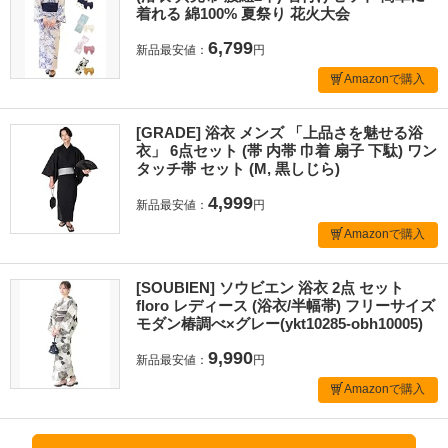
着れる 綿100% 夏祭り 花火大会
6,799
新品最安値：
円
Amazonで購入
[GRADE] 浴衣 メンズ 「上品さを魅せる浴
衣」 6点セット (帯 内帯 巾着 扇子 下駄) ワン
タッチ帯 セット (M, 黒しじら)
4,999
新品最安値：
円
Amazonで購入
[SOUBIEN] ソウビエン 浴衣 2点 セット
floro レディース (浴衣/半幅帯) フリーサイズ
モダン椿調べ×グレー(ykt10285-obh10005)
9,990
新品最安値：
円
Amazonで購入