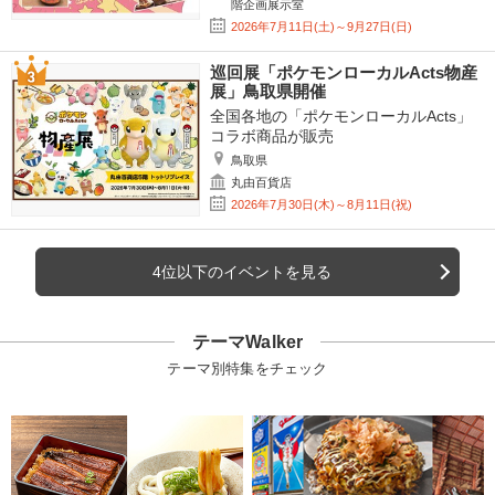
階企画展示室
2026年7月11日(土)～9月27日(日)
巡回展「ポケモンローカルActs物産
展」鳥取県開催
全国各地の「ポケモンローカルActs」
コラボ商品が販売
鳥取県
丸由百貨店
2026年7月30日(木)～8月11日(祝)
4位以下のイベントを見る
テーマWalker
テーマ別特集をチェック