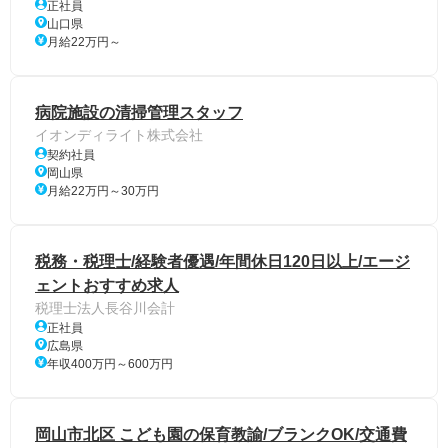
正社員
山口県
月給22万円～
病院施設の清掃管理スタッフ
イオンディライト株式会社
契約社員
岡山県
月給22万円～30万円
税務・税理士/経験者優遇/年間休日120日以上/エージ
ェントおすすめ求人
税理士法人長谷川会計
正社員
広島県
年収400万円～600万円
岡山市北区 こども園の保育教諭/ブランクOK/交通費