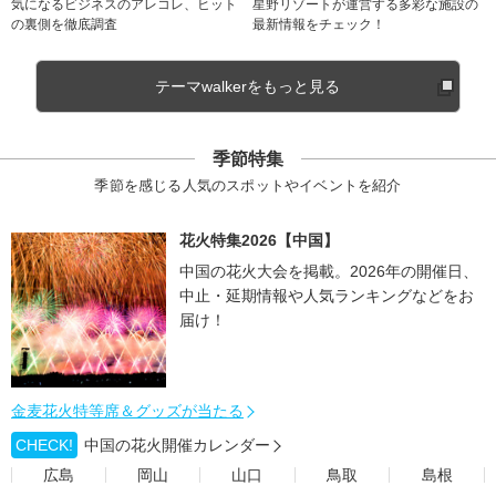
気になるビジネスのアレコレ、ヒット
星野リゾートが運営する多彩な施設の
の裏側を徹底調査
最新情報をチェック！
テーマwalkerをもっと見る
季節特集
季節を感じる人気のスポットやイベントを紹介
花火特集2026【中国】
中国の花火大会を掲載。2026年の開催日、
中止・延期情報や人気ランキングなどをお
届け！
金麦花火特等席＆グッズが当たる
CHECK!
中国の花火開催カレンダー
広島
岡山
山口
鳥取
島根