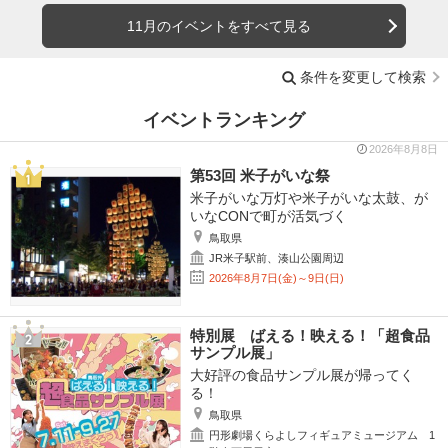
11月のイベントをすべて見る
条件を変更して検索
イベントランキング
2026年8月8日
第53回 米子がいな祭
米子がいな万灯や米子がいな太鼓、が
いなCONで町が活気づく
鳥取県
JR米子駅前、湊山公園周辺
2026年8月7日(金)～9日(日)
特別展 ばえる！映える！「超食品
サンプル展」
大好評の食品サンプル展が帰ってく
る！
鳥取県
円形劇場くらよしフィギュアミュージアム 1