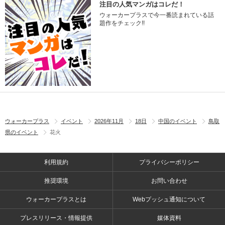
注目の人気マンガはコレだ！
ウォーカープラスで今一番読まれている話
題作をチェック!!
ウォーカープラス
イベント
2026年11月
18日
中国のイベント
鳥取
県のイベント
花火
利用規約
プライバシーポリシー
推奨環境
お問い合わせ
ウォーカープラスとは
Webプッシュ通知について
プレスリリース・情報提供
媒体資料