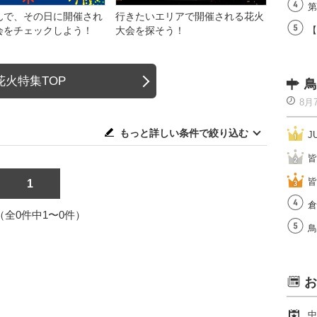
第
んで、その日に開催され
行きたいエリアで開催される花火
会をチェックしよう！
大会を探そう！
【
花火特集TOP
鳥
8月
もっと詳しい条件で絞り込む
J
皆
皆
1
倉
1（全0件中1〜0件）
鳥
お
中