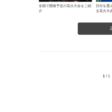
全国で開催予定の花火大会をご紹
日付を選
介
る花火大
1
/ 