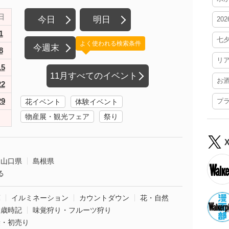
日
今日
明日
20
1
七
よく使われる検索条件
今週末
8
リ
15
11月すべてのイベント
お
22
29
プ
花イベント
体験イベント
物産展・観光フェア
祭り
山口県
島根県
る
葉
イルミネーション
カウントダウン
花・自然
・歳時記
味覚狩り・フルーツ狩り
袋・初売り