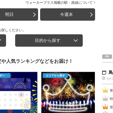
ウォーカープラス掲載の駅・路線について
明日
今週末
お探しください。
目的から探す
定や人気ランキングなどをお届け！
鳥
ダー
エリアから探す
8月
第
特
巡