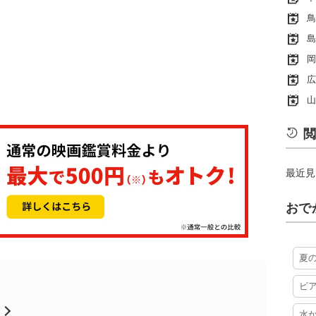
鳥
島
岡
広
山
閲
最近見
おで
夏
ビ
月
水