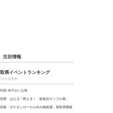
注目情報
取県イベントランキング
7日 9:32更新
53回 米子がいな祭
別展 ばえる！映える！「超食品サンプル展」
回展「ポケモンローカルActs物産展」鳥取県開催