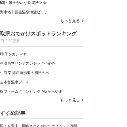
53回 米子がいな祭 花火大会
海水浴】皆生温泉海遊ビーチ
もっと見る
取県おでかけスポットランキング
7日 9:32更新
U米子タカシマヤ
生温泉マリンアスレチック- 海皆-
生海岸 海岸遊歩道の初日の出
吉市営温水プール
取ファームグランピング Moiそらやま
もっと見る
すすめ記事
国で今週末に開催されるおすすめイベント20選