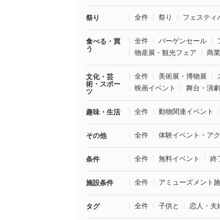
全件
祭り
フェスティ
祭り
全件
バーゲンセール
食べる・買
う
物産展・観光フェア
商
全件
美術展・博物展
文化・芸
術・スポー
映画イベント
舞台・演
ツ
全件
動物関連イベント
趣味・生活
全件
体験イベント・ア
その他
全件
無料イベント
終
条件
全件
アミューズメント
施設条件
全件
子供と
恋人・夫
タグ