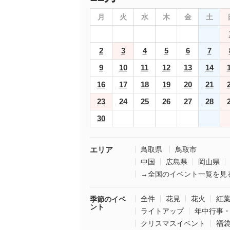
月
火
水
木
金
土
2
3
4
5
6
7
9
10
11
12
13
14
16
17
18
19
20
21
23
24
25
26
27
28
30
エリア
鳥取県
鳥取市
中国
広島県
岡山県
→全国のイベント一覧を見
全件
花見
花火
紅
季節のイベ
ント
ライトアップ
年中行事
クリスマスイベント
福