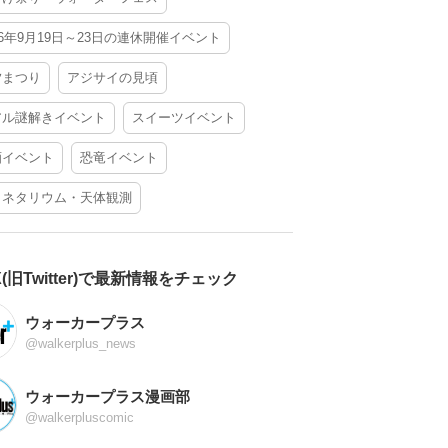
26年9月19日～23日の連休開催イベント
夕まつり
アジサイの見頃
アル謎解きイベント
スイーツイベント
酒イベント
恐竜イベント
ラネタリウム・天体観測
X(旧Twitter)で最新情報をチェック
ウォーカープラス
@walkerplus_news
ウォーカープラス漫画部
@walkerpluscomic