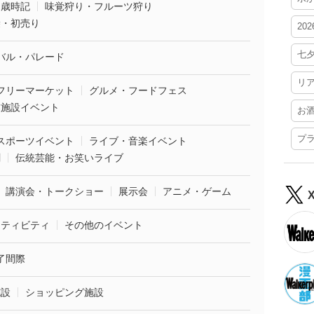
・歳時記
味覚狩り・フルーツ狩り
袋・初売り
20
七
バル・パレード
リ
フリーマーケット
グルメ・フードフェス
業施設イベント
お
プ
スポーツイベント
ライブ・音楽イベント
劇
伝統芸能・お笑いライブ
講演会・トークショー
展示会
アニメ・ゲーム
クティビティ
その他のイベント
了間際
施設
ショッピング施設