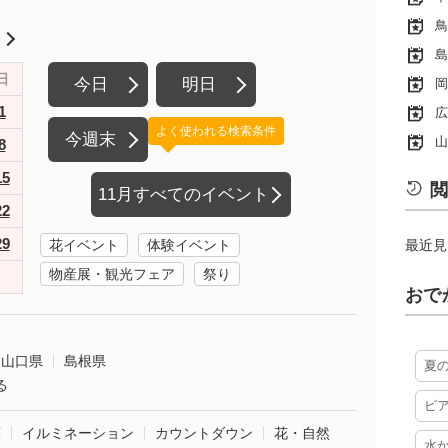
鳥
月
島
日
今日
明日
岡
1
広
よく使われる検索条件
今週末
山
8
15
閲
11月すべてのイベント
22
29
花イベント
体験イベント
最近見
物産展・観光フェア
祭り
おで
山口県
島根県
夏
る
ビ
葉
イルミネーション
カウントダウン
花・自然
水