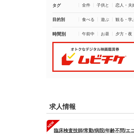
全件
子供と
恋人・夫
タグ
目的別
食べる
遊ぶ
観る・学
時間別
午前中
お昼
夕方・夜
求人情報
NEW
臨床検査技師/常勤/病院/年齢不問/エ