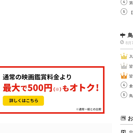
第
【
鳥
8月
J
皆
皆
倉
鳥
お
中