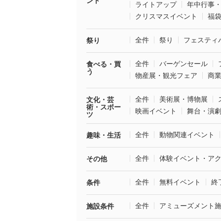
ント
ライトアップ
年中行事
クリスマスイベント
福
全件
祭り
フェスティ
祭り
全件
バーゲンセール
食べる・買
う
物産展・観光フェア
商
全件
美術展・博物展
文化・芸
術・スポー
映画イベント
舞台・演
ツ
全件
動物関連イベント
趣味・生活
全件
体験イベント・ア
その他
全件
無料イベント
終
条件
全件
アミューズメント
施設条件