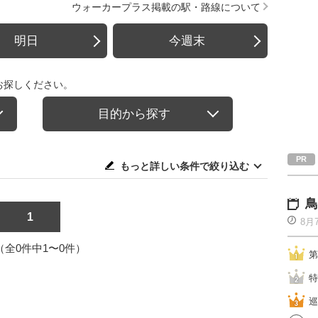
ウォーカープラス掲載の駅・路線について
明日
今週末
お探しください。
目的から探す
もっと詳しい条件で絞り込む
鳥
1
8月
1（全0件中1〜0件）
第
特
巡