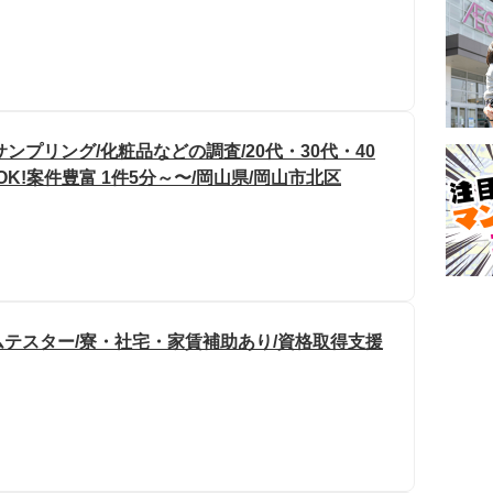
ンプリング/化粧品などの調査/20代・30代・40
K!案件豊富 1件5分～〜/岡山県/岡山市北区
テスター/寮・社宅・家賃補助あり/資格取得支援