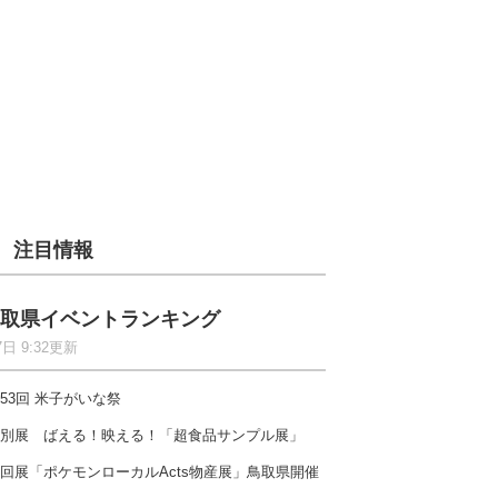
注目情報
取県イベントランキング
7日 9:32更新
53回 米子がいな祭
別展 ばえる！映える！「超食品サンプル展」
回展「ポケモンローカルActs物産展」鳥取県開催