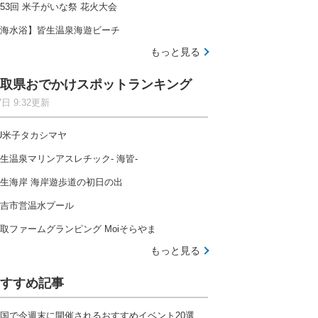
53回 米子がいな祭 花火大会
海水浴】皆生温泉海遊ビーチ
もっと見る
取県おでかけスポットランキング
7日 9:32更新
U米子タカシマヤ
生温泉マリンアスレチック- 海皆-
生海岸 海岸遊歩道の初日の出
吉市営温水プール
取ファームグランピング Moiそらやま
もっと見る
すすめ記事
国で今週末に開催されるおすすめイベント20選