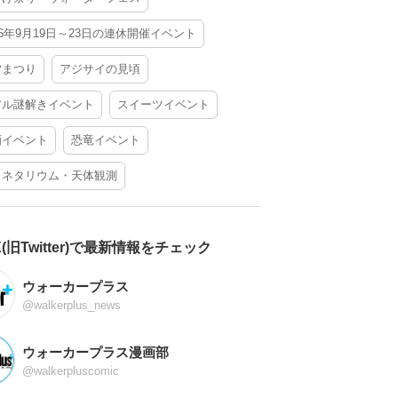
26年9月19日～23日の連休開催イベント
夕まつり
アジサイの見頃
アル謎解きイベント
スイーツイベント
酒イベント
恐竜イベント
ラネタリウム・天体観測
X(旧Twitter)で最新情報をチェック
ウォーカープラス
@walkerplus_news
ウォーカープラス漫画部
@walkerpluscomic