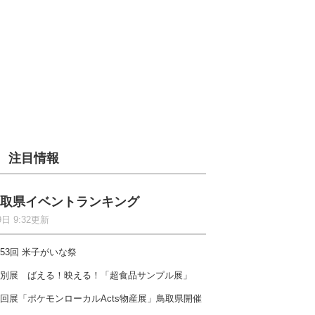
注目情報
取県イベントランキング
9日 9:32更新
53回 米子がいな祭
別展 ばえる！映える！「超食品サンプル展」
回展「ポケモンローカルActs物産展」鳥取県開催