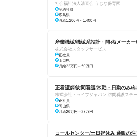
社会福祉法人清喜会 うじな保育園
契約社員
広島県
時給1,200円～1,400円
産業機械/機械系設計・開発/メーカー/A
株式会社スタッフサービス
正社員
山口県
月給22万円～50万円
正看護師/訪問看護/常勤・日勤のみ/年
株式会社トライブジャパン 訪問看護ステ
正社員
岡山県
月給26万円～27万円
コールセンター/土日祝休み 通販の