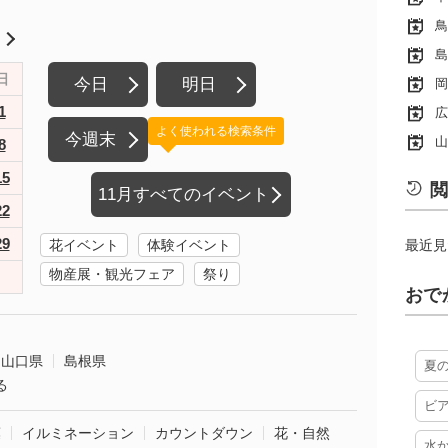
鳥
月
島
日
今日
明日
岡
1
広
よく使われる検索条件
今週末
山
8
15
閲
11月すべてのイベント
22
29
花イベント
体験イベント
最近見
物産展・観光フェア
祭り
おで
山口県
島根県
夏
る
ビ
葉
イルミネーション
カウントダウン
花・自然
水