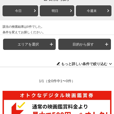
今日
明日
今週末
該当の検索結果は0件でした。
条件を変えてお探しください。
エリアを選択
目的から探す
もっと詳しい条件で絞り込む
1/1
（全0件中1〜0件）