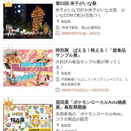
第53回 米子がいな祭
米子がいな万灯や米子がいな太鼓、が
いなCONで町が活気づく
鳥取県
JR米子駅前、湊山公園周辺
2026年8月7日(金)～9日(日)
特別展 ばえる！映える！「超食品
サンプル展」
大好評の食品サンプル展が帰ってく
る！
鳥取県
円形劇場くらよしフィギュアミュージアム 1
階企画展示室
2026年7月11日(土)～9月27日(日)
巡回展「ポケモンローカルActs物産
展」鳥取県開催
全国各地の「ポケモンローカルActs」
コラボ商品が販売
鳥取県