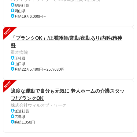
契約社員
岡山県
月給19万6,000円～
NEW
「ブランクOK」/正看護師/常勤/夜勤あり/内科/精神
科
重本病院
正社員
山口県
月給22万5,480円～25万680円
NEW
適度な運動で自分も元気に 老人ホームの介護スタッ
フ/ブランクOK
株式会社ウィルオブ・ワーク
派遣社員
広島県
時給1,350円