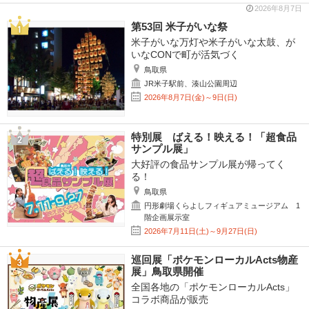
2026年8月7日
第53回 米子がいな祭
米子がいな万灯や米子がいな太鼓、が
いなCONで町が活気づく
鳥取県
JR米子駅前、湊山公園周辺
2026年8月7日(金)～9日(日)
特別展 ばえる！映える！「超食品
サンプル展」
大好評の食品サンプル展が帰ってく
る！
鳥取県
円形劇場くらよしフィギュアミュージアム 1
階企画展示室
2026年7月11日(土)～9月27日(日)
巡回展「ポケモンローカルActs物産
展」鳥取県開催
全国各地の「ポケモンローカルActs」
コラボ商品が販売