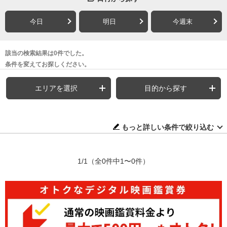
今日
明日
今週末
該当の検索結果は0件でした。
条件を変えてお探しください。
エリアを選択
目的から探す
もっと詳しい条件で絞り込む
1/1
（全0件中1〜0件）