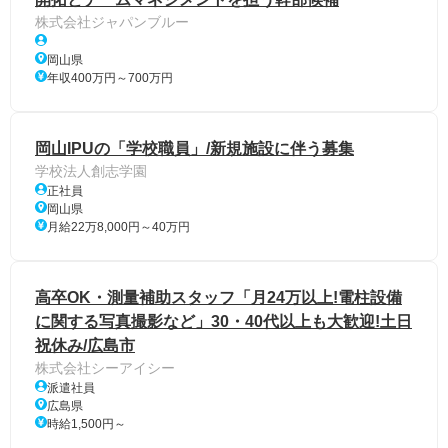
株式会社ジャパンブルー
岡山県
年収400万円～700万円
岡山IPUの「学校職員」/新規施設に伴う募集
学校法人創志学園
正社員
岡山県
月給22万8,000円～40万円
高卒OK・測量補助スタッフ「月24万以上!電柱設備
に関する写真撮影など」30・40代以上も大歓迎!土日
祝休み/広島市
株式会社シーアイシー
派遣社員
広島県
時給1,500円～