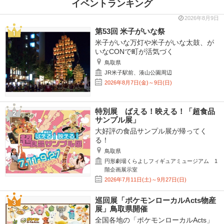
イベントランキング
2026年8月9日
第53回 米子がいな祭
米子がいな万灯や米子がいな太鼓、が
いなCONで町が活気づく
鳥取県
JR米子駅前、湊山公園周辺
2026年8月7日(金)～9日(日)
特別展 ばえる！映える！「超食品
サンプル展」
大好評の食品サンプル展が帰ってく
る！
鳥取県
円形劇場くらよしフィギュアミュージアム 1
階企画展示室
2026年7月11日(土)～9月27日(日)
巡回展「ポケモンローカルActs物産
展」鳥取県開催
全国各地の「ポケモンローカルActs」