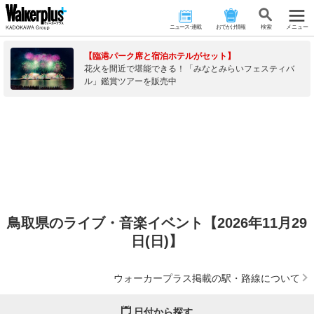
ニュース･連載
おでかけ情報
検 索
メニュー
【臨港パーク席と宿泊ホテルがセット】
花火を間近で堪能できる！「みなとみらいフェスティバ
ル」鑑賞ツアーを販売中
鳥取県のライブ・音楽イベント【2026年11月29
日(日)】
ウォーカープラス掲載の駅・路線について
日付から探す