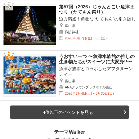
第57回（2026）じゃんとこい魚津ま
つり（たてもん祭り）
迫力満点！勇壮な“たてもん”の引き廻し
富山県
諏訪神社
2026年8月7日(金)・8日(土)
うおすいーつ 〜魚津水族館の推しの
生き物たちがスイーツに大変身!!〜
魚津水族館とコラボしたアフタヌーン
ティー
富山県
ANAクラウンプラザホテル富山
2026年7月4日(土)～8月30日(日)
4位以下のイベントを見る
テーマWalker