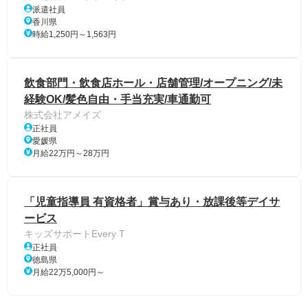
派遣社員
香川県
時給1,250円～1,563円
飲食部門・飲食店ホール・店舗管理/オープニング/未
経験OK/髪色自由・手当充実/車通勤可
株式会社アメイズ
正社員
愛媛県
月給22万円～28万円
「児童指導員 有資格者」賞与あり・放課後等デイサ
ービス
キッズサポートEvery T
正社員
徳島県
月給22万5,000円～