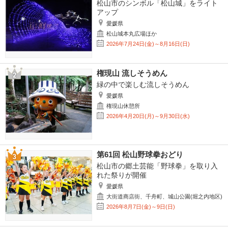
松山市のシンボル「松山城」をライト
アップ
愛媛県
松山城本丸広場ほか
2026年7月24日(金)～8月16日(日)
権現山 流しそうめん
緑の中で楽しむ流しそうめん
愛媛県
権現山休憩所
2026年4月20日(月)～9月30日(水)
第61回 松山野球拳おどり
松山市の郷土芸能「野球拳」を取り入
れた祭りが開催
愛媛県
大街道商店街、千舟町、城山公園(堀之内地区)
2026年8月7日(金)～9日(日)