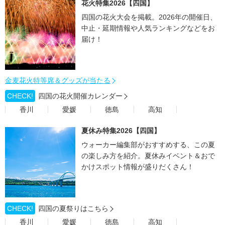
花火特集2026【四国】
四国の花火大会を掲載。2026年の開催日、
中止・延期情報や人気ランキングなどをお
届け！
金麦花火特等席＆グッズが当たる
CHECK!
四国の花火開催カレンダー
香川
愛媛
徳島
高知
夏休み特集2026【四国】
ウォーカー編集部がおすすめする、この夏
の楽しみ方を紹介。夏休みイベント＆おで
かけスポット情報が盛りだくさん！
CHECK!
四国の夏祭りはこちら
香川
愛媛
徳島
高知