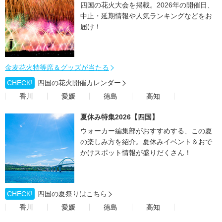
四国の花火大会を掲載。2026年の開催日、
中止・延期情報や人気ランキングなどをお
届け！
金麦花火特等席＆グッズが当たる
CHECK!
四国の花火開催カレンダー
香川
愛媛
徳島
高知
夏休み特集2026【四国】
ウォーカー編集部がおすすめする、この夏
の楽しみ方を紹介。夏休みイベント＆おで
かけスポット情報が盛りだくさん！
CHECK!
四国の夏祭りはこちら
香川
愛媛
徳島
高知