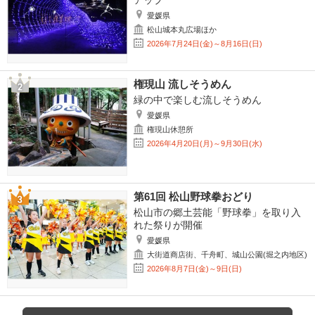
アップ
愛媛県
松山城本丸広場ほか
2026年7月24日(金)～8月16日(日)
権現山 流しそうめん
緑の中で楽しむ流しそうめん
愛媛県
権現山休憩所
2026年4月20日(月)～9月30日(水)
第61回 松山野球拳おどり
松山市の郷土芸能「野球拳」を取り入
れた祭りが開催
愛媛県
大街道商店街、千舟町、城山公園(堀之内地区)
2026年8月7日(金)～9日(日)