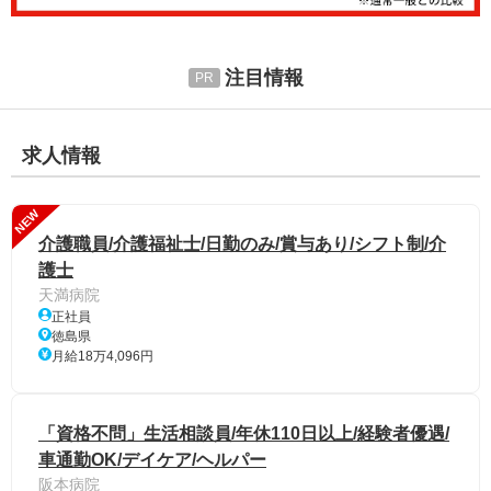
注目情報
求人情報
NEW
介護職員/介護福祉士/日勤のみ/賞与あり/シフト制/介
護士
天満病院
正社員
徳島県
月給18万4,096円
「資格不問」生活相談員/年休110日以上/経験者優遇/
車通勤OK/デイケア/ヘルパー
阪本病院