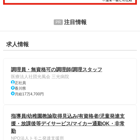
注目情報
求人情報
調理員・無資格可の調理師/調理スタッフ
医療法人社団光風会 三光病院
正社員
香川県
月給17万4,700円
指導員/幼稚園教諭取得見込み/有資格者/児童発達支
援・放課後等デイサービス/マイカー通勤OK・非常
勤
NPO法人トモニ発達支援所