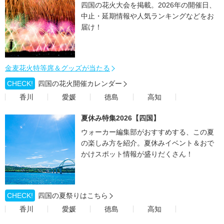
四国の花火大会を掲載。2026年の開催日、
中止・延期情報や人気ランキングなどをお
届け！
金麦花火特等席＆グッズが当たる
CHECK!
四国の花火開催カレンダー
香川
愛媛
徳島
高知
夏休み特集2026【四国】
ウォーカー編集部がおすすめする、この夏
の楽しみ方を紹介。夏休みイベント＆おで
かけスポット情報が盛りだくさん！
CHECK!
四国の夏祭りはこちら
香川
愛媛
徳島
高知