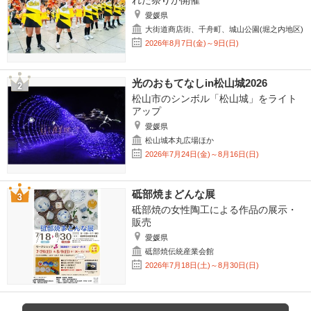
れた祭りが開催
愛媛県
大街道商店街、千舟町、城山公園(堀之内地区)
2026年8月7日(金)～9日(日)
光のおもてなしin松山城2026
松山市のシンボル「松山城」をライト
アップ
愛媛県
松山城本丸広場ほか
2026年7月24日(金)～8月16日(日)
砥部焼まどんな展
砥部焼の女性陶工による作品の展示・
販売
愛媛県
砥部焼伝統産業会館
2026年7月18日(土)～8月30日(日)