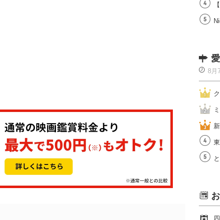
【
Ni
愛
8月
ク
ミ
新
東
と
お
四