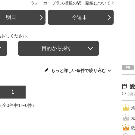
ウォーカープラス掲載の駅・路線について
明日
今週末
お探しください。
目的から探す
もっと詳しい条件で絞り込む
愛
1
8月
1（全0件中1〜0件）
第
光
砥