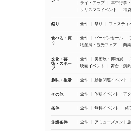
ント
ライトアップ
年中行事
クリスマスイベント
福
全件
祭り
フェスティ
祭り
全件
バーゲンセール
食べる・買
う
物産展・観光フェア
商
全件
美術展・博物展
文化・芸
術・スポー
映画イベント
舞台・演
ツ
全件
動物関連イベント
趣味・生活
全件
体験イベント・ア
その他
全件
無料イベント
終
条件
全件
アミューズメント
施設条件