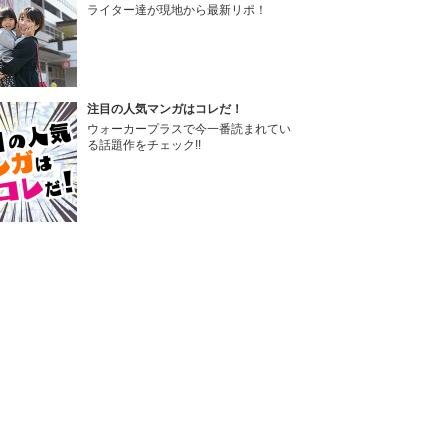
ライター達が現地から最新リポ！
注目の人気マンガはコレだ！
ウォーカープラスで今一番読まれてい
る話題作をチェック!!