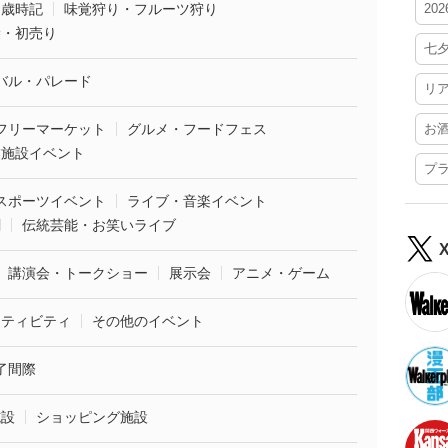
・歳時記
味覚狩り・フルーツ狩り
20
袋・初売り
七
バル・パレード
リ
フリーマーケット
グルメ・フードフェス
お
業施設イベント
プ
スポーツイベント
ライブ・音楽イベント
劇
伝統芸能・お笑いライブ
講演会・トークショー
展示会
アニメ・ゲーム
クティビティ
その他のイベント
了間際
施設
ショッピング施設