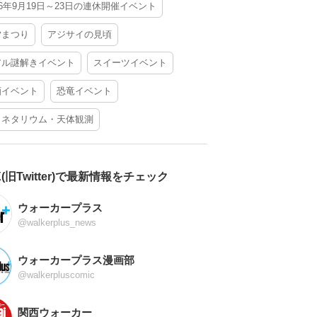
26年9月19日～23日の連休開催イベント
夕まつり
アジサイの見頃
アル謎解きイベント
スイーツイベント
酒イベント
恐竜イベント
ラネタリウム・天体観測
X(旧Twitter)で最新情報をチェック
ウォーカープラス
@walkerplus_news
ウォーカープラス漫画部
@walkerpluscomic
関西ウォーカー