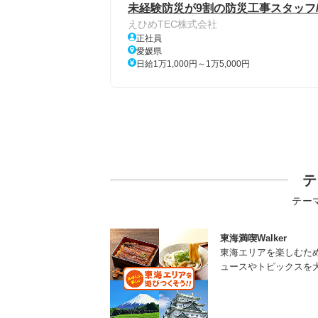
未経験防災が9割の防災工事スタッフ
えひめTEC株式会社
正社員
愛媛県
日給1万1,000円～1万5,000円
テ
テー
東海満喫Walker
東海エリアを楽しむた
ュースやトピックスを