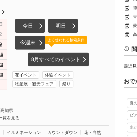
徳
月
香
日
今日
明日
愛
2
高
よく使われる検索条件
今週末
9
閲
16
8月すべてのイベント
23
最近見
30
花イベント
体験イベント
おで
物産展・観光フェア
祭り
夏
高知県
ビ
一覧を見る
水
葉
イルミネーション
カウントダウン
花・自然