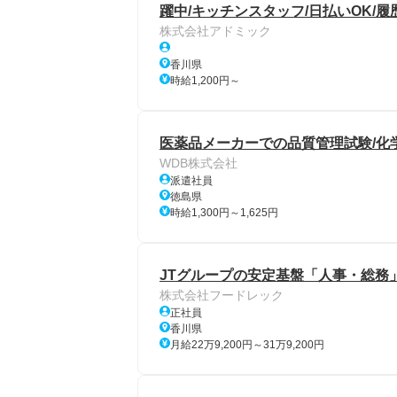
躍中/キッチンスタッフ/日払いOK/履
株式会社アドミック
香川県
時給1,200円～
医薬品メーカーでの品質管理試験/化
WDB株式会社
派遣社員
徳島県
時給1,300円～1,625円
JTグループの安定基盤「人事・総務」
株式会社フードレック
正社員
香川県
月給22万9,200円～31万9,200円