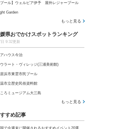
プール】ウェルピア伊予 屋外レジャープール
ght Garden
もっと見る
媛県おでかけスポットランキング
7日 9:32更新
アハウス今治
ウラート・ヴィレッジ(三浦美術館)
居浜市東雲市民プール
温市立歴史民俗資料館
ころミュージアム大三島
もっと見る
すすめ記事
国で今週末に開催されるおすすめイベント20選