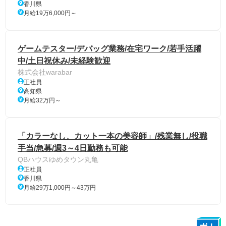
香川県
月給19万6,000円～
ゲームテスター/デバッグ業務/在宅ワーク/若手活躍
中/土日祝休み/未経験歓迎
株式会社warabar
正社員
高知県
月給32万円～
「カラーなし、カット一本の美容師」/残業無し/役職
手当/急募/週3～4日勤務も可能
QBハウスゆめタウン丸亀
正社員
香川県
月給29万1,000円～43万円