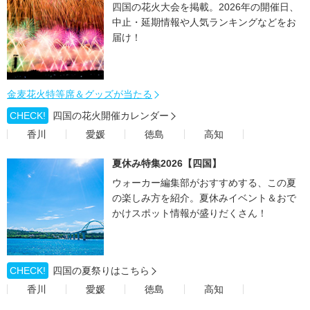
四国の花火大会を掲載。2026年の開催日、
中止・延期情報や人気ランキングなどをお
届け！
金麦花火特等席＆グッズが当たる
CHECK!
四国の花火開催カレンダー
香川
愛媛
徳島
高知
夏休み特集2026【四国】
ウォーカー編集部がおすすめする、この夏
の楽しみ方を紹介。夏休みイベント＆おで
かけスポット情報が盛りだくさん！
CHECK!
四国の夏祭りはこちら
香川
愛媛
徳島
高知