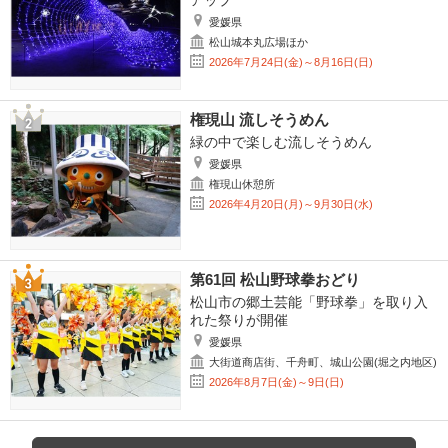
アップ
愛媛県
松山城本丸広場ほか
2026年7月24日(金)～8月16日(日)
権現山 流しそうめん
緑の中で楽しむ流しそうめん
愛媛県
権現山休憩所
2026年4月20日(月)～9月30日(水)
第61回 松山野球拳おどり
松山市の郷土芸能「野球拳」を取り入
れた祭りが開催
愛媛県
大街道商店街、千舟町、城山公園(堀之内地区)
2026年8月7日(金)～9日(日)