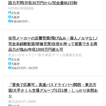
語力不問/月収30万円から/完全週休2日制
NOVA大和高田校
正社員
大阪府
年収360万円～
住宅メーカーの反響営業/飛び込み・個人ノルマなし/
完全未経験歓迎/研修充実/自信を持って提案できる商
品力が強み/年収1000万円超も可
住まいのギャラリー泉大津店/ヤマト住建株式会社
正社員
大阪府
月給25万円～50万円
「普免で応募可」高速バスドライバー/関西・東北方
面/大手さくら交通グループ/1日1便・しっかり休憩あ
り
株式会社AT LINER