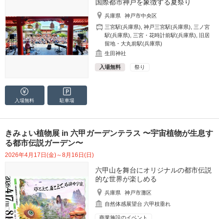
国際都市神戸を象徴する夏祭り
兵庫県
神戸市中央区
三宮駅(兵庫県)
,
神戸三宮駅(兵庫県)
,
三ノ宮
駅(兵庫県)
,
三宮・花時計前駅(兵庫県)
,
旧居
留地・大丸前駅(兵庫県)
生田神社
入場無料
祭り
入場無料
駐車場
きみょい植物展 in 六甲ガーデンテラス 〜宇宙植物が生息す
る都市伝説ガーデン〜
2026年4月17日(金)～8月16日(日)
六甲山を舞台にオリジナルの都市伝説
的な世界が楽しめる
兵庫県
神戸市灘区
自然体感展望台 六甲枝垂れ
商業施設のイベント