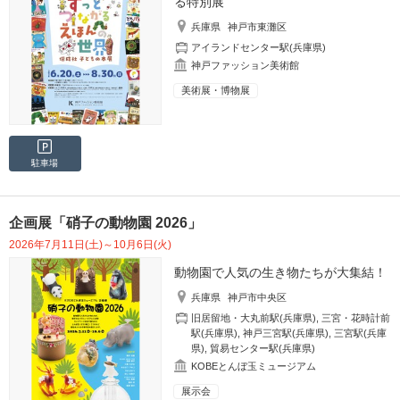
る特別展
兵庫県
神戸市東灘区
アイランドセンター駅(兵庫県)
神戸ファッション美術館
美術展・博物展
駐車場
企画展「硝子の動物園 2026」
2026年7月11日(土)～10月6日(火)
動物園で人気の生き物たちが大集結！
兵庫県
神戸市中央区
旧居留地・大丸前駅(兵庫県)
,
三宮・花時計前
駅(兵庫県)
,
神戸三宮駅(兵庫県)
,
三宮駅(兵庫
県)
,
貿易センター駅(兵庫県)
KOBEとんぼ玉ミュージアム
展示会