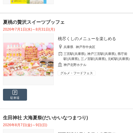
夏桃の贅沢スイーツブッフェ
2026年7月1日(水)～8月31日(月)
桃尽くしのメニューを楽しめる
兵庫県
神戸市中央区
三宮駅(兵庫県)
,
神戸三宮駅(兵庫県)
,
県庁前
駅(兵庫県)
,
三ノ宮駅(兵庫県)
,
元町駅(兵庫県)
神戸北野ホテル
グルメ・フードフェス
駐車場
生田神社 大海夏祭(だいかいなつまつり)
2026年8月7日(金)～9日(日)