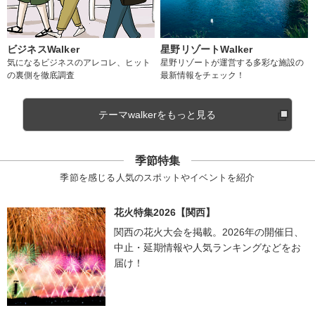
ビジネスWalker
星野リゾートWalker
気になるビジネスのアレコレ、ヒット
星野リゾートが運営する多彩な施設の
の裏側を徹底調査
最新情報をチェック！
テーマwalkerをもっと見る
季節特集
季節を感じる人気のスポットやイベントを紹介
花火特集2026【関西】
関西の花火大会を掲載。2026年の開催日、
中止・延期情報や人気ランキングなどをお
届け！