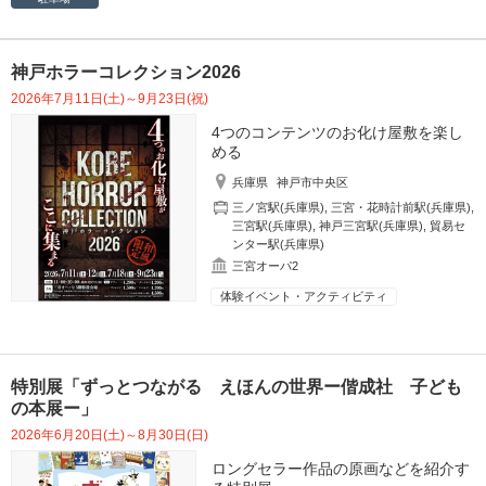
神戸ホラーコレクション2026
2026年7月11日(土)～9月23日(祝)
4つのコンテンツのお化け屋敷を楽し
める
兵庫県
神戸市中央区
三ノ宮駅(兵庫県)
,
三宮・花時計前駅(兵庫県)
,
三宮駅(兵庫県)
,
神戸三宮駅(兵庫県)
,
貿易セ
ンター駅(兵庫県)
三宮オーパ2
体験イベント・アクティビティ
特別展「ずっとつながる えほんの世界ー偕成社 子ども
の本展ー」
2026年6月20日(土)～8月30日(日)
ロングセラー作品の原画などを紹介す