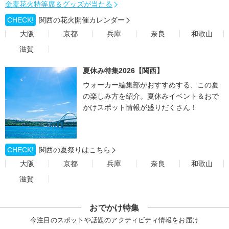
金麦花火特等席＆グッズが当たる
CHECK!
関西の花火開催カレンダー
大阪
京都
兵庫
奈良
和歌山
滋賀
夏休み特集2026【関西】
ウォーカー編集部がおすすめする、この夏
の楽しみ方を紹介。夏休みイベント＆おで
かけスポット情報が盛りだくさん！
CHECK!
関西の夏祭りはこちら
大阪
京都
兵庫
奈良
和歌山
滋賀
おでかけ特集
今注目のスポットや話題のアクティビティ情報をお届け