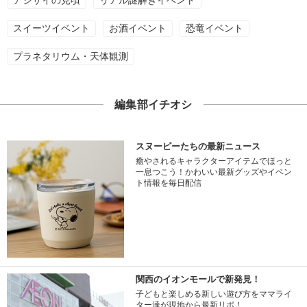
アジサイの見頃
リアル謎解きイベント
スイーツイベント
お酒イベント
恐竜イベント
プラネタリウム・天体観測
編集部イチオシ
スヌーピーたちの最新ニュース
癒やされるキャラクターアイテムでほっと
一息つこう！かわいい最新グッズやイベン
ト情報を毎日配信
関西のイオンモールで新発見！
子どもと楽しめる新しい遊び方をママライ
ター達が現地から最新リポ！