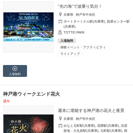
“光の海”で波乗り気分！
兵庫県
神戸市中央区
ポートターミナル駅(兵庫県)
,
貿易センター駅
(兵庫県)
TOTTEI PARK
入場無料
体験イベント・アクティビティ
ライトアップ
入場無料
神戸港ウィークエンド花火
通年
週末に堪能する神戸港の花火と夜景
兵庫県
神戸市中央区
みなと元町駅(兵庫県)
,
花隈駅(兵庫県)
,
旧居
留地・大丸前駅(兵庫県)
,
元町駅(兵庫県)
,
西