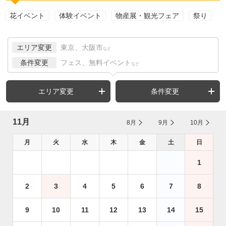
花イベント
体験イベント
物産展・観光フェア
祭り
エリア変更
東京、大阪市
など
条件変更
フェス、無料イベント
など
エリア変更
条件変更
11月
8月
9月
10月
月
火
水
木
金
土
日
1
2
3
4
5
6
7
8
9
10
11
12
13
14
15