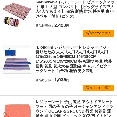
marinewave レジャーシート ピクニックマッ
ト 厚手 大型 コンパクト 【ビッグサイズで大
人4人でも楽々】 保温 断熱 防水 持ち手 肩が
けベルト付き (ピンク)
2,423
新品最安値：
円
Amazonで購入
[Elonglin] レジャーシート レジャーマット
折りたたみ 大人 1人用 2人用 4人用 6人用
175×135cm 145*80CM 145*180CM
145*200CM 195*200CM 持ち運び 軽量 携帯
便利 花見 花火大会 運動会 キャンプ ピクニ
ックシート 百合柄 花柄 男女兼用
1,035
新品最安値：
円
Amazonで購入
レジャーシート 子供 遠足 アウトドアシート
マット 男の子 女の子 オーシャンアンドグラ
ウンド OCEAN＆GROUND 行楽 お花見 運
動会 登山 公園 ピクニック XYZ(ライトピン