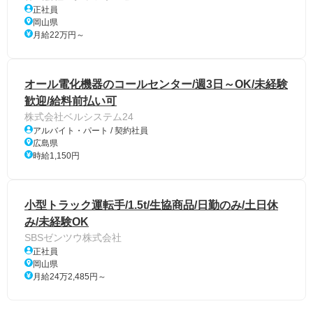
正社員
岡山県
月給22万円～
オール電化機器のコールセンター/週3日～OK/未経験
歓迎/給料前払い可
株式会社ベルシステム24
アルバイト・パート / 契約社員
広島県
時給1,150円
小型トラック運転手/1.5t/生協商品/日勤のみ/土日休
み/未経験OK
SBSゼンツウ株式会社
正社員
岡山県
月給24万2,485円～