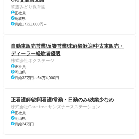
賀露みどり保育園
正社員
鳥取県
月給17万1,000円～
自動車販売営業/反響営業/未経験歓迎/中古車販売・
ディーラー経験者優遇
株式会社ネクステージ
正社員
岡山県
月給32万円～64万4,000円
正看護師/訪問看護/常勤・日勤のみ/残業少なめ
株式会社Care free サンズナースステーション
正社員
岡山県
月給24万円