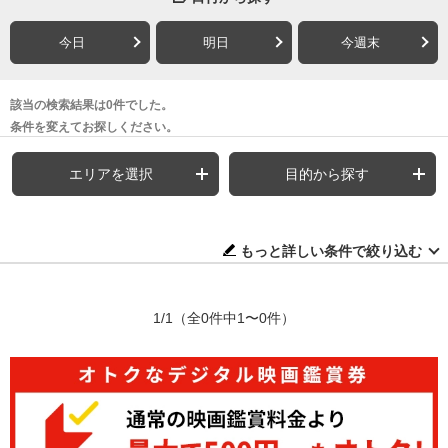
今日
明日
今週末
該当の検索結果は0件でした。
条件を変えてお探しください。
エリアを選択
目的から探す
もっと詳しい条件で絞り込む
1/1
（全0件中1〜0件）