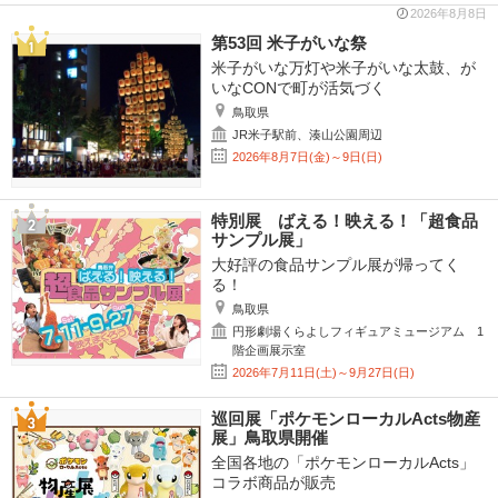
2026年8月8日
第53回 米子がいな祭
米子がいな万灯や米子がいな太鼓、が
いなCONで町が活気づく
鳥取県
JR米子駅前、湊山公園周辺
2026年8月7日(金)～9日(日)
特別展 ばえる！映える！「超食品
サンプル展」
大好評の食品サンプル展が帰ってく
る！
鳥取県
円形劇場くらよしフィギュアミュージアム 1
階企画展示室
2026年7月11日(土)～9月27日(日)
巡回展「ポケモンローカルActs物産
展」鳥取県開催
全国各地の「ポケモンローカルActs」
コラボ商品が販売